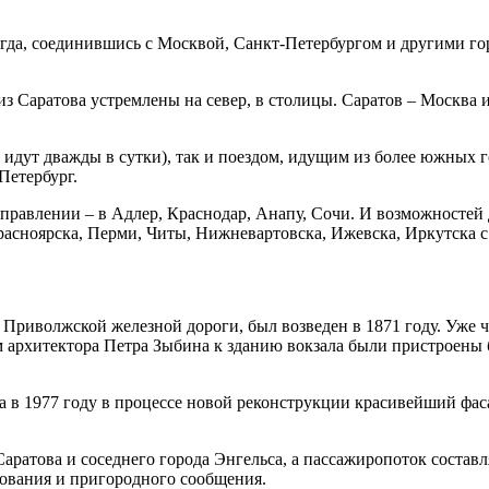
огда, соединившись с Москвой, Санкт-Петербургом и другими г
 Саратова устремлены на север, в столицы. Саратов – Москва и
идут дважды в сутки), так и поездом, идущим из более южных г
Петербург.
равлении – в Адлер, Краснодар, Анапу, Сочи. И возможностей 
расноярска, Перми, Читы, Нижневартовска, Ижевска, Иркутска с
иволжской железной дороги, был возведен в 1871 году. Уже чере
 архитектора Петра Зыбина к зданию вокзала были пристроены 
, а в 1977 году в процессе новой реконструкции красивейший фа
атова и соседнего города Энгельса, а пассажиропоток составляе
дования и пригородного сообщения.