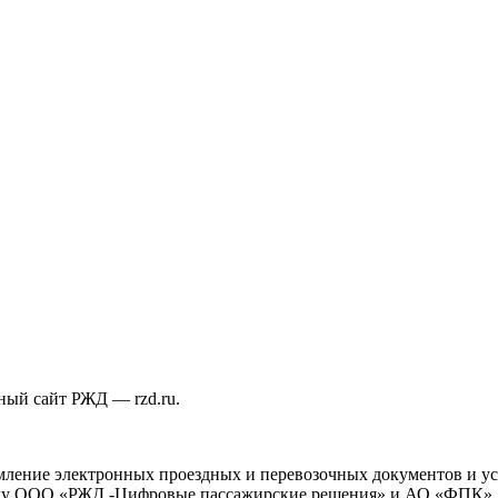
ый сайт РЖД — rzd.ru.
рмление электронных проездных и перевозочных документов и у
жду ООО «РЖД -Цифровые пассажирские решения» и АО «ФПК», 