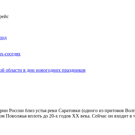
рейс
род
х-соседях
ой области в дни новогодних праздников
рии России близ устья реки Саратовки (одного из притоков Волг
м Поволжья вплоть до 20-х годов ХХ века. Сейчас он входит в 