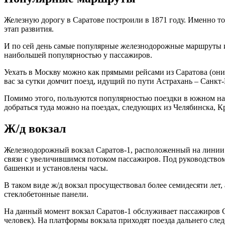
Железную дорогу в Саратове построили в 1871 году. Именно т
этап развития.
И по сей день самые популярные железнодорожные маршруты из
наибольшей популярностью у пассажиров.
Уехать в Москву можно как прямыми рейсами из Саратова (они 
вас за сутки домчит поезд, идущий по пути Астрахань – Санкт-
Помимо этого, пользуются популярностью поездки в южном нап
добраться туда можно на поездах, следующих из Челябинска, К
Ж/д вокзал
Железнодорожный вокзал Саратов-1, расположенный на линии Пр
связи с увеличившимся потоком пассажиров. Под руководством
башенки и установлены часы.
В таком виде ж/д вокзал просуществовал более семидесяти лет
стеклобетонные панели.
На данный момент вокзал Саратов-1 обслуживает пассажиров Сар
человек). На платформы вокзала приходят поезда дальнего сле